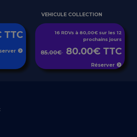
VEHICULE COLLECTION
€ TTC
16 RDVs à 80,00€ sur les 12
prochains jours
80.00€ TTC
server
85.00€
Réserver
x