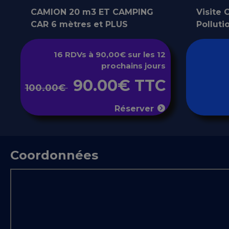
CAMION 20 m3 ET CAMPING
Visite
CAR 6 mètres et PLUS
Polluti
16 RDVs à 90,00€ sur les 12
prochains jours
90.00€ TTC
100.00€
Réserver
Coordonnées