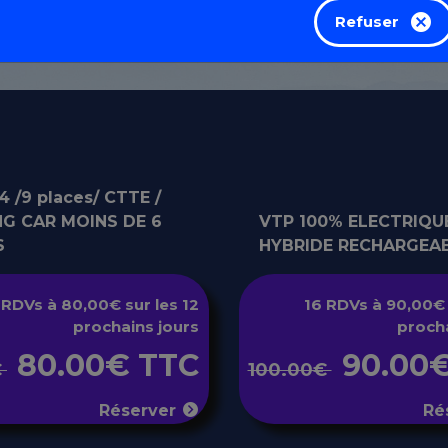
Refuser
 /9 places/ CTTE /
G CAR MOINS DE 6
VTP 100% ELECTRIQU
S
HYBRIDE RECHARGEA
 RDVs à 80,00€ sur les 12
16 RDVs à 90,00€ 
prochains jours
procha
80.00€ TTC
90.00
€
100.00€
Réserver
Ré