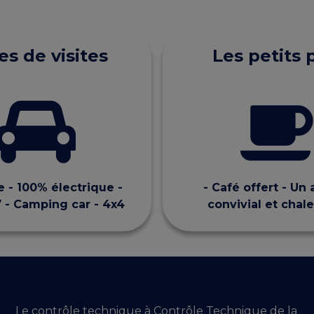
s de visites
Les petits 
e - 100% électrique -
- Café offert - Un 
- Camping car - 4x4
convivial et chal
Le contrôle technique à Contrôle Technique de la