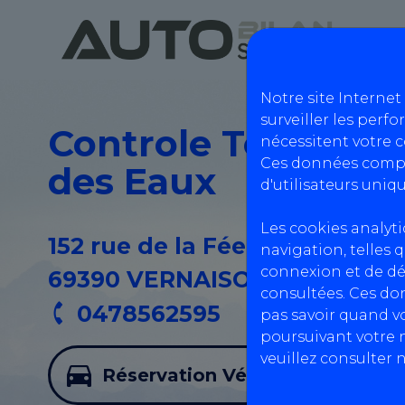
Notre site Internet
surveiller les perfo
Controle Technique
nécessitent votre 
Ces données compr
des Eaux
d'utilisateurs uniqu
Les cookies analyt
152 rue de la Fée des Eaux,
navigation, telles q
connexion et de dé
69390 VERNAISON
consultées. Ces do
0478562595
pas savoir quand vo
poursuivant votre n
veuillez consulter 
Réservation Véhicules Légers