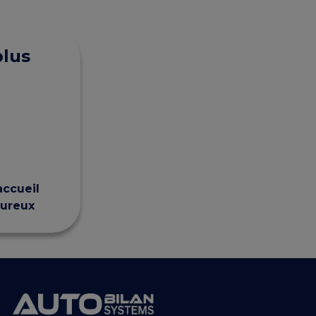
plus
accueil
eureux