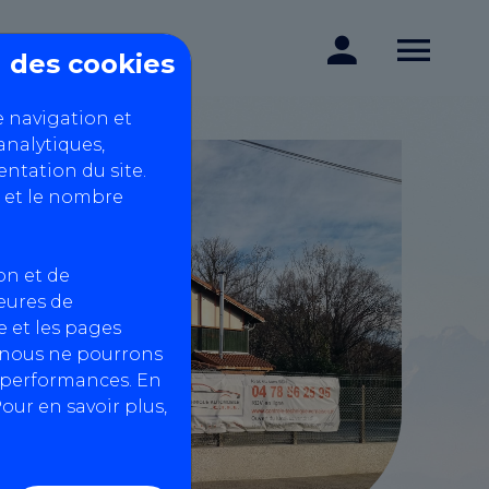
on des cookies
e navigation et
analytiques,
ntation du site.
 et le nombre
on et de
heures de
 et les pages
, nous ne pourrons
s performances. En
our en savoir plus,